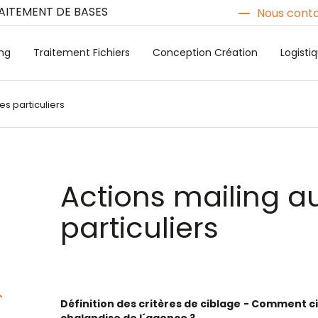
RAITEMENT DE BASES
Nous conta
ng
Traitement Fichiers
Conception Création
Logist
es particuliers
Actions mailing a
particuliers
Définition des critères de ciblage
- Comment cib