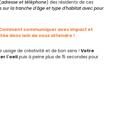
(
adresse et téléphone
) des résidents de ces
s sur la tranche d´âge et type d´habitat avec pour
 Comment communiquer avec impact et
itée donc loin de vous attendre !
re usage de créativité et de bon sens !
Votre
r l´oeil
puis à peine plus de 15 secondes pour