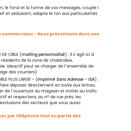
ion, le fond et la forme de vos messages, couple l
sif et séduisant, adapte le ton aux particularités
ts commerciaux
- Nous préconisons donc une
DE CIBLE (
mailing personnalisé
) : il s´agit ici d
 résidents de la zone de chalandise,
le. Ideactif peut se charger de l´ensemble de
age des courriers)
BLE PLUS LARGE - (
Imprimé Sans Adresse - ISA
) :
 faire déposer directement en boite aux lettres,
er de l´ouverture du magasin et inviter au trafic.
ectif et respectera, au n° de rue près, les
s exclusions des secteurs que vous aurez
er par téléphone tout ou partie des