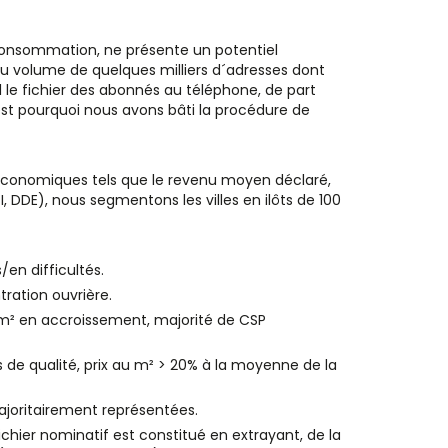
onsommation, ne présente un potentiel
u volume de quelques milliers d´adresses dont
 le fichier des abonnés au téléphone, de part
est pourquoi nous avons bâti la procédure de
o économiques tels que le revenu moyen déclaré,
I, DDE), nous segmentons les villes en ilôts de 100
/en difficultés.
ration ouvrière.
 m² en accroissement, majorité de CSP
 de qualité, prix au m² > 20% à la moyenne de la
joritairement représentées.
fichier nominatif est constitué en extrayant, de la