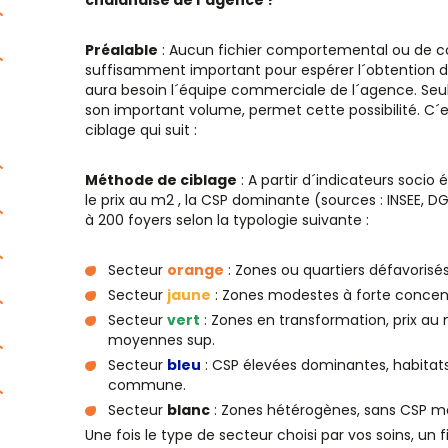
chalandise de l´agence ?
Préalable
: Aucun fichier comportemental ou de c
suffisamment important pour espérer l´obtention d
aura besoin l´équipe commerciale de l´agence. Seul
son important volume, permet cette possibilité. C´
ciblage qui suit :
Méthode de ciblage
: A partir d´indicateurs soci
le prix au m2 , la CSP dominante (sources : INSEE, DG
à 200 foyers selon la typologie suivante :
Secteur
orange
: Zones ou quartiers défavorisés
Secteur
jaune
: Zones modestes à forte concent
Secteur
vert
: Zones en transformation, prix au
moyennes sup.
Secteur
bleu
: CSP élevées dominantes, habitats
commune.
Secteur
blanc
: Zones hétérogènes, sans CSP ma
Une fois le type de secteur choisi par vos soins, un 