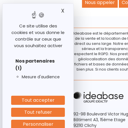
Nous appeler
Co
X
Masquer le bandeau des
Ce site utilise des
cookies et vous donne le
Ideabase est le département
de la vente et la location d
contrôle sur ceux que
direct au sens large. Notre e
vous souhaitez activer
sérieux et la transparenc
respectent le RGPD. Nos prest
géolocalisation des donnée
Nos partenaires
fichiers et bases de données 
(1)
bien plus. Si nos clients sou
Mesure d'audience
Tout accepter
Tout refuser
92-98 Boulevard Victor Hu
Bâtiment A3, 15ème Etage
Personnaliser
92110 Clichy