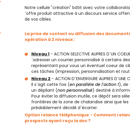
Notre cellule "création" bâtit avec votre collaborat
´offre produit attractive à un discours service offen
de vos cibles.
La prise de contact ou diffusion des documen
opération à 2 niveaux :
Niveau 1
- ACTION SELECTIVE AUPRES D´UN COEUR 
´adresser un courrier personnalisé à certains des
représentant pour vous un éventuel coeur de cib
ces tâches (impression, personnalisation et rout
Niveau 2
- ACTION D´ENVERGURE AUPRES D´UNE CI
Il s´agit cette fois (
en parallèle de l´action 1
), de
un dépliant (
non personnalisé
) destiné à inform
Pour éviter la diffusion inutile, ce dépôt sera sél
frontières de la zone de chalandise ainsi que le
préalablement décidé d´écarter.
Option relance téléphonique
- Comment relanc
prospects ayant reçu la doc ?