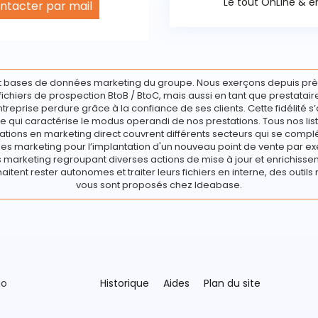
Le tout OnLine & en
ntacter par mail
 cookies
 bases de données marketing du groupe. Nous exerçons depuis prè
e fichiers de prospection BtoB / BtoC, mais aussi en tant que prestata
ntreprise perdure grâce à la confiance de ses clients. Cette fidélité s’
e qui caractérise le modus operandi de nos prestations. Tous nos list
ations en marketing direct couvrent différents secteurs qui se compl
s marketing pour l’implantation d'un nouveau point de vente par ex
marketing regroupant diverses actions de mise à jour et enrichisseme
haitent rester autonomes et traiter leurs fichiers en interne, des outils 
vous sont proposés chez Ideabase.
go
Historique
Aides
Plan du site