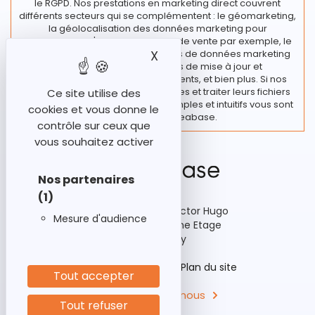
le RGPD. Nos prestations en marketing direct couvrent
différents secteurs qui se complémentent : le géomarketing,
la géolocalisation des données marketing pour
l’implantation d'un nouveau point de vente par exemple, le
traitement de vos fichiers et bases de données marketing
X
Masquer le bandeau des
regroupant diverses actions de mise à jour et
enrichissement de vos fichiers clients, et bien plus. Si nos
clients souhaitent rester autonomes et traiter leurs fichiers
Ce site utilise des
en interne, des outils marketing simples et intuitifs vous sont
cookies et vous donne le
proposés chez Ideabase.
contrôle sur ceux que
vous souhaitez activer
Nos partenaires
(1)
92-98 Boulevard Victor Hugo
Mesure d'audience
Bâtiment A3, 15ème Etage
92110 Clichy
Historique
Aides
Plan du site
Tout accepter
Contactez-nous
Tout refuser