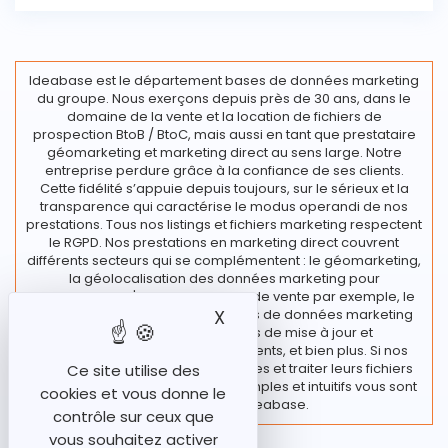
Ideabase est le département bases de données marketing
du groupe. Nous exerçons depuis près de 30 ans, dans le
domaine de la vente et la location de fichiers de
prospection BtoB / BtoC, mais aussi en tant que prestataire
géomarketing et marketing direct au sens large. Notre
entreprise perdure grâce à la confiance de ses clients.
Cette fidélité s’appuie depuis toujours, sur le sérieux et la
transparence qui caractérise le modus operandi de nos
prestations. Tous nos listings et fichiers marketing respectent
le RGPD. Nos prestations en marketing direct couvrent
différents secteurs qui se complémentent : le géomarketing,
la géolocalisation des données marketing pour
l’implantation d'un nouveau point de vente par exemple, le
traitement de vos fichiers et bases de données marketing
X
Masquer le bandeau des
regroupant diverses actions de mise à jour et
enrichissement de vos fichiers clients, et bien plus. Si nos
clients souhaitent rester autonomes et traiter leurs fichiers
Ce site utilise des
en interne, des outils marketing simples et intuitifs vous sont
cookies et vous donne le
proposés chez Ideabase.
contrôle sur ceux que
vous souhaitez activer