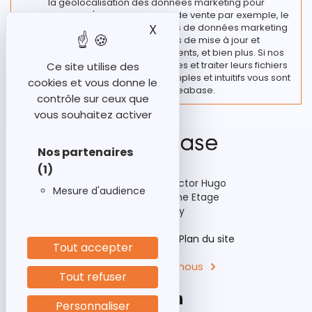
la géolocalisation des données marketing pour
l’implantation d'un nouveau point de vente par exemple, le
traitement de vos fichiers et bases de données marketing
X
Masquer le bandeau des
regroupant diverses actions de mise à jour et
enrichissement de vos fichiers clients, et bien plus. Si nos
clients souhaitent rester autonomes et traiter leurs fichiers
Ce site utilise des
en interne, des outils marketing simples et intuitifs vous sont
cookies et vous donne le
proposés chez Ideabase.
contrôle sur ceux que
vous souhaitez activer
Nos partenaires
(1)
92-98 Boulevard Victor Hugo
Mesure d'audience
Bâtiment A3, 15ème Etage
92110 Clichy
Historique
Aides
Plan du site
Tout accepter
Contactez-nous
Tout refuser
Personnaliser