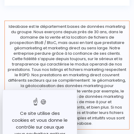
Ideabase est le département bases de données marketing
du groupe. Nous exerçons depuis près de 30 ans, dans le
domaine de la vente et la location de fichiers de
prospection BtoB / BtoC, mais aussi en tant que prestataire
géomarketing et marketing direct au sens large. Notre
entreprise perdure grâce à la confiance de ses clients.
Cette fidélité s’appuie depuis toujours, sur le sérieux et la
transparence qui caractérise le modus operandi de nos
prestations. Tous nos listings et fichiers marketing respectent
le RGPD. Nos prestations en marketing direct couvrent
différents secteurs qui se complémentent : le géomarketing,
la géolocalisation des données marketing pour
l’implantation d'un nouveau point de vente par exemple, le
traitement de vos fichiers et bases de données marketing
regroupant diverses actions de mise à jour et
enrichissement de vos fichiers clients, et bien plus. Si nos
clients souhaitent rester autonomes et traiter leurs fichiers
Ce site utilise des
en interne, des outils marketing simples et intuitifs vous sont
cookies et vous donne le
proposés chez Ideabase.
contrôle sur ceux que
vous souhaitez activer