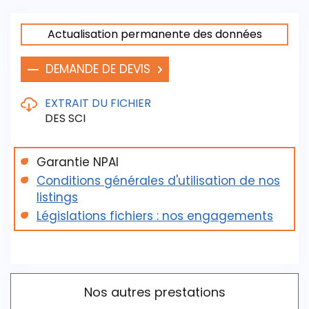
Actualisation permanente des données
DEMANDE DE DEVIS
EXTRAIT DU FICHIER
DES SCI
Garantie NPAI
Aperçu du contenu du fichier proposé
Conditions générales d'utilisation de nos
Télécharger l'extrait du fichier des SCI
listings
Législations fichiers : nos engagements
Nos autres prestations