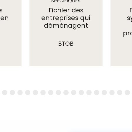
SPÉCIFIQUES
s
Fichier des
 en
entreprises qui
s
déménagent
pr
BTOB