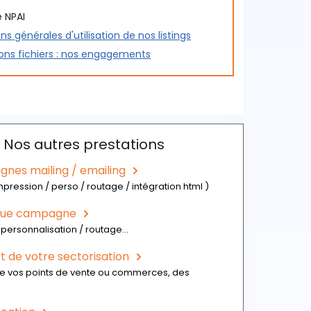
 NPAI
u contenu du fichier proposé
ns générales d'utilisation de nos listings
harger l'échantillon du fichier des
ions fichiers : nos engagements
ignants
Nos autres prestations
nes mailing / emailing
mpression / perso / routage / intégration html )
ique campagne
personnalisation / routage...
 de votre sectorisation
de vos points de vente ou commerces, des