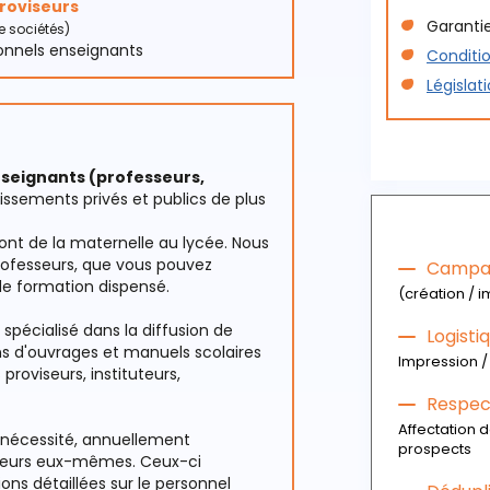
proviseurs
Garantie
e sociétés)
Aperçu d
sonnels enseignants
Conditio
Téléc
Législat
ense
seignants (professeurs,
issements privés et publics de plus
nt de la maternelle au lycée. Nous
 professeurs, que vous pouvez
Campag
de formation dispensé.
(création / i
pécialisé dans la diffusion de
Logist
ons d'ouvrages et manuels scolaires
Impression / 
roviseurs, instituteurs,
Respect
Affectation 
 nécessité, annuellement
prospects
fesseurs eux-mêmes. Ceux-ci
ns détaillées sur le personnel