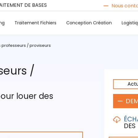
RAITEMENT DE BASES
Nous conta
ng
Traitement Fichiers
Conception Création
Logist
s professeurs / proviseurs
seurs /
Act
pour louer des
DEM
ÉCH
DES