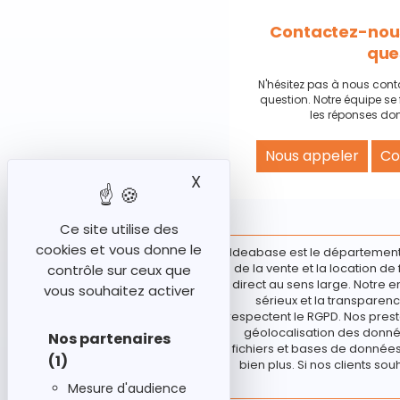
Contactez-nous
que
N'hésitez pas à nous cont
question. Notre équipe se 
les réponses don
Nous appeler
Co
X
Masquer le bandeau des
Ce site utilise des
cookies et vous donne le
Ideabase est le département
de la vente et la location d
contrôle sur ceux que
direct au sens large. Notre e
vous souhaitez activer
sérieux et la transparenc
respectent le RGPD. Nos prest
géolocalisation des donnée
Nos partenaires
fichiers et bases de données 
(1)
bien plus. Si nos clients sou
Mesure d'audience