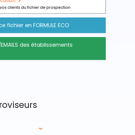
ication
vos clients du fichier de prospection
ce fichier en FORMULE ECO
d'EMAILS des établissements
proviseurs