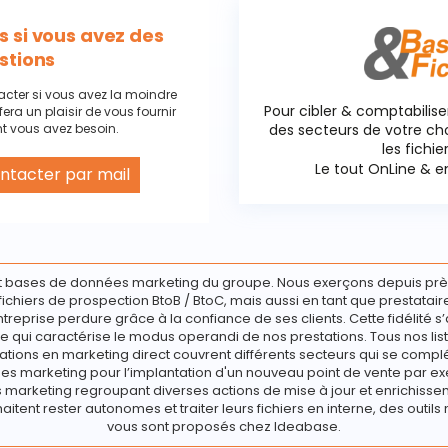
 si vous avez des
stions
acter si vous avez la moindre
Pour cibler & comptabilise
fera un plaisir de vous fournir
t vous avez besoin.
des secteurs de votre c
les fichie
Le tout OnLine & en
ntacter par mail
 cookies
 bases de données marketing du groupe. Nous exerçons depuis prè
e fichiers de prospection BtoB / BtoC, mais aussi en tant que prestata
ntreprise perdure grâce à la confiance de ses clients. Cette fidélité s’
e qui caractérise le modus operandi de nos prestations. Tous nos list
ations en marketing direct couvrent différents secteurs qui se compl
s marketing pour l’implantation d'un nouveau point de vente par ex
marketing regroupant diverses actions de mise à jour et enrichisseme
haitent rester autonomes et traiter leurs fichiers en interne, des outils 
vous sont proposés chez Ideabase.