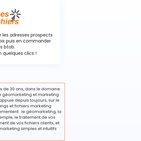
r les adresses prospects
hoix puis en commander
rs btob.
 quelques clics !
s de 30 ans, dans le domaine
ire géomarketing et marketing
appuie depuis toujours, sur le
ings et fichiers marketing
émentent : le géomarketing, la
emple, le traitement de vos
nt de vos fichiers clients, et
marketing simples et intuitifs