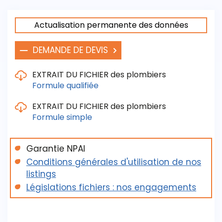
Actualisation permanente des données
DEMANDE DE DEVIS
EXTRAIT DU FICHIER des plombiers
Formule qualifiée
EXTRAIT DU FICHIER des plombiers
Formule simple
Les critères de sélection / de livraison sont :
- La raison sociale / Le Siret
- Le nom du dirigeant
Garantie NPAI
Les critères de sélection / de livraison sont :
- L'adresse, le téléphone, le fax
Conditions générales d'utilisation de nos
- La raison sociale ( voire le nom du principal
listings
- Le statut juridique
dirigeant quand renseigné)
Législations fichiers : nos engagements
- La CSP : artisans
- L'adresse, le téléphone, le fax, l'email
- L'année de création / L'effectif
- L'activité professionnelle
Télécharger l'exemplaires du fichier