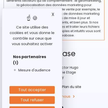
différents secteurs qui se complémentent : le géomarketing,
la géolocalisation des données marketing pour
l’implantation d'un nouveau point de vente par exemple, le
traitement de vos fichiers et bases de données marketing
X
Masquer le bandeau des
regroupant diverses actions de mise à jour et
enrichissement de vos fichiers clients, et bien plus. Si nos
clients souhaitent rester autonomes et traiter leurs fichiers
Ce site utilise des
en interne, des outils marketing simples et intuitifs vous sont
cookies et vous donne le
proposés chez Ideabase.
contrôle sur ceux que
vous souhaitez activer
Nos partenaires
(1)
92-98 Boulevard Victor Hugo
Mesure d'audience
Bâtiment A3, 15ème Etage
92110 Clichy
Historique
Aides
Plan du site
Tout accepter
Contactez-nous
Tout refuser