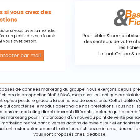
 si vous avez des
stions
acter si vous avez la moindre
Pour cibler & comptabilise
fera un plaisir de vous fournir
t vous avez besoin.
des secteurs de votre c
les fichie
Le tout OnLine & en
ntacter par mail
 cookies
 bases de données marketing du groupe. Nous exerçons depuis prè
e fichiers de prospection BtoB / BtoC, mais aussi en tant que prestata
ntreprise perdure grâce à la confiance de ses clients. Cette fidélité s’
e qui caractérise le modus operandi de nos prestations. Tous nos list
ations en marketing direct couvrent différents secteurs qui se compl
s marketing pour l’implantation d'un nouveau point de vente par ex
marketing regroupant diverses actions de mise à jour et enrichisseme
haitent rester autonomes et traiter leurs fichiers en interne, des outils 
vous sont proposés chez Ideabase.