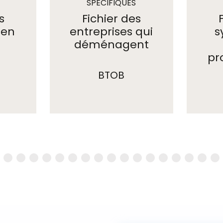
SPÉCIFIQUES
s
Fichier des
 en
entreprises qui
s
déménagent
pr
BTOB