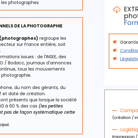
r les photographes
EXTR
pho
Les critèr
For
- La raiso
NNELS DE LA PHOTOGRAPHIE
- Le nom
e (photographes)
regroupe les
- L'adres
Garantie
Les critèr
cteur sur France entière, soit
- Le stat
.
Conditio
- La rais
mations issues : de l'INSEE, des
- L'année
Législat
dirigean
ALO / Bodacc, journaux d'annonces
Téléc
continue, tous les mouvements
- L'adress
a photographie.
- La spéc
reportage,
léphone, du nom des gérants, du
if et date de création.
Téléc
ont présents que lorsque la société
on 50 à 60 % des cas
(les petites
Campag
ant pas de façon systématique cette
(création / i
cipal.
Logist
Impression / 