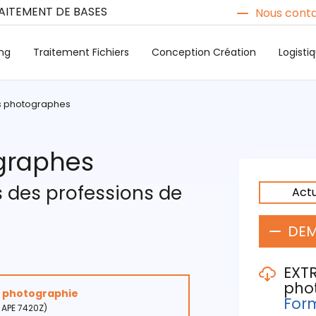
RAITEMENT DE BASES
Nous conta
ng
Traitement Fichiers
Conception Création
Logist
es photographes
ographes
s des professions de
Act
DEM
EXTR
pho
la photographie
Form
 APE 7420Z)