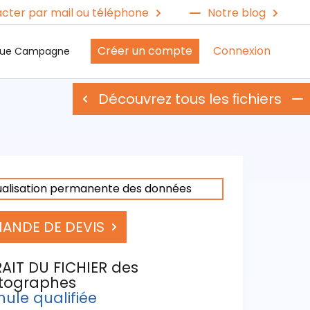
cter par mail ou téléphone
Notre blog
Créer un compte
Connexion
ique Campagne
Découvrez tous les ﬁchiers
ualisation permanente des données
ANDE DE DEVIS
AIT DU FICHIER des
tographes
ule qualifiée