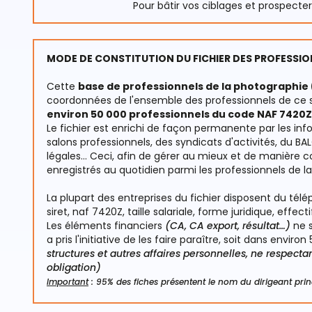
Pour bâtir vos ciblages et prospecte
MODE DE CONSTITUTION DU FICHIER DES PROFESSIO
Cette
base de professionnels de la photographi
coordonnées de l'ensemble des professionnels de ce se
environ 50 000 professionnels du code NAF 7420Z
Le fichier est enrichi de façon permanente par les infor
salons professionnels, des syndicats d'activités, du B
légales… Ceci, afin de gérer au mieux et de manière 
enregistrés au quotidien parmi les professionnels de l
La plupart des entreprises du fichier disposent du té
siret, naf 7420Z, taille salariale, forme juridique, effect
Les éléments financiers
(CA, CA export, résultat…)
ne s
a pris l'initiative de les faire paraître, soit dans envir
structures et autres affaires personnelles, ne respect
obligation)
Important
: 95% des fiches présentent le nom du dirigeant prin