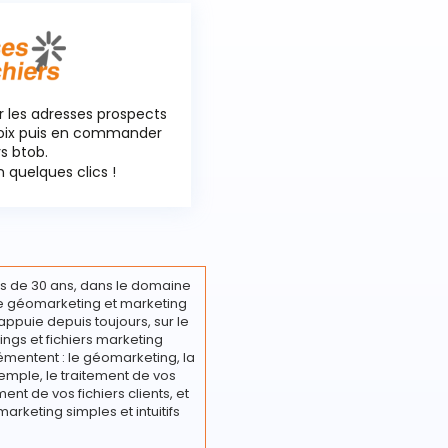
r les adresses prospects
hoix puis en commander
rs btob.
 quelques clics !
s de 30 ans, dans le domaine
ire géomarketing et marketing
appuie depuis toujours, sur le
ings et fichiers marketing
émentent : le géomarketing, la
emple, le traitement de vos
nt de vos fichiers clients, et
marketing simples et intuitifs