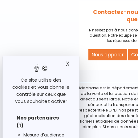
Contactez-nous
que
N'hésitez pas à nous cont
question. Notre équipe se 
les réponses don
Nous appeler
Co
X
Masquer le bandeau des
Ce site utilise des
cookies et vous donne le
Ideabase est le département
de la vente et la location d
contrôle sur ceux que
direct au sens large. Notre e
vous souhaitez activer
sérieux et la transparenc
respectent le RGPD. Nos prest
géolocalisation des donnée
Nos partenaires
fichiers et bases de données 
(1)
bien plus. Si nos clients sou
Mesure d'audience