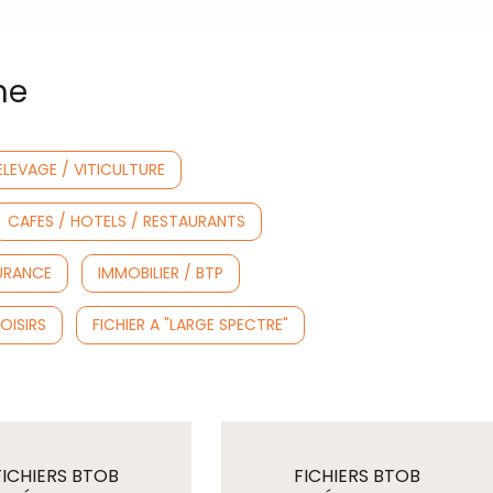
me
ELEVAGE / VITICULTURE
CAFES / HOTELS / RESTAURANTS
SURANCE
IMMOBILIER / BTP
OISIRS
FICHIER A "LARGE SPECTRE"
FICHIERS BTOB
FICHIERS BTOB