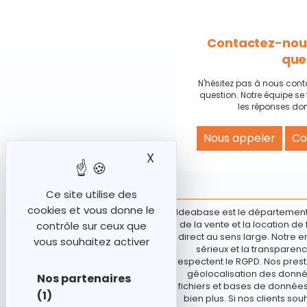
Contactez-nous
que
N'hésitez pas à nous cont
question. Notre équipe se 
les réponses don
Nous appeler
Co
X
Masquer le bandeau des
Ce site utilise des
cookies et vous donne le
Ideabase est le département
de la vente et la location d
contrôle sur ceux que
direct au sens large. Notre e
vous souhaitez activer
sérieux et la transparenc
respectent le RGPD. Nos prest
géolocalisation des donnée
Nos partenaires
fichiers et bases de données 
(1)
bien plus. Si nos clients sou