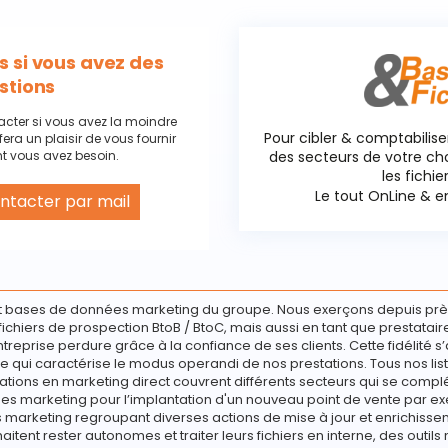
 si vous avez des
stions
acter si vous avez la moindre
Pour cibler & comptabilise
fera un plaisir de vous fournir
t vous avez besoin.
des secteurs de votre c
les fichie
Le tout OnLine & en
ntacter par mail
 cookies
 bases de données marketing du groupe. Nous exerçons depuis prè
e fichiers de prospection BtoB / BtoC, mais aussi en tant que prestata
ntreprise perdure grâce à la confiance de ses clients. Cette fidélité s’
e qui caractérise le modus operandi de nos prestations. Tous nos list
ations en marketing direct couvrent différents secteurs qui se compl
s marketing pour l’implantation d'un nouveau point de vente par ex
marketing regroupant diverses actions de mise à jour et enrichisseme
haitent rester autonomes et traiter leurs fichiers en interne, des outils 