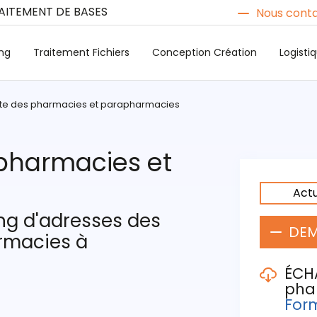
RAITEMENT DE BASES
Nous conta
ng
Traitement Fichiers
Conception Création
Logist
liste des pharmacies et parapharmacies
s pharmacies et
Act
ing d'adresses des
DEM
rmacies à
ÉCH
pha
Form