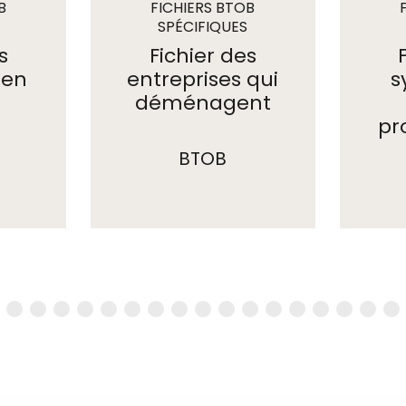
B
FICHIERS BTOB
SPÉCIFIQUES
s
Fichier des
 en
entreprises qui
s
déménagent
pr
BTOB