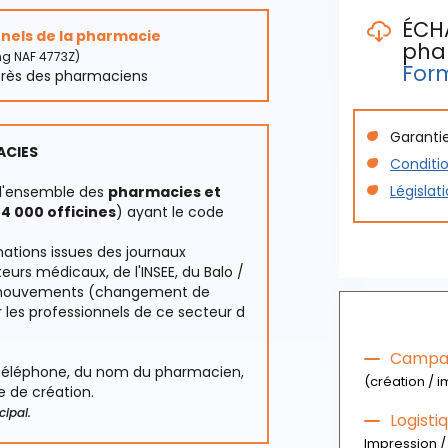
ÉCH
onnels de la pharmacie
pha
Les critèr
ing NAF 4773Z)
For
près des pharmaciens
- La raiso
- Le nom 
- L'adres
Garantie
Les critèr
ACIES
- Le stat
Conditio
- La rais
- La CSP
Législat
 l'ensemble des
pharmacies et
dirigean
4 000 officines
) ayant le code
- L'année
- L'adress
Téléc
mations issues des journaux
- L'activ
eurs médicaux, de l'INSEE, du Balo /
Téléc
les mouvements (changement de
r les professionnels de ce secteur d
Campag
u téléphone, du nom du pharmacien,
(création / i
te de création.
cipal.
Logist
Impression / 