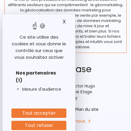
différents secteurs qui se complémentent : le géomarketing,
la géolocalisation des données marketing pour
l’implantation d'un nouveau point de vente par exemple, le
traitement de vos fichiers et bases de données marketing
X
Masquer le bandeau des
regroupant diverses actions de mise à jour et
enrichissement de vos fichiers clients, et bien plus. Si nos
clients souhaitent rester autonomes et traiter leurs fichiers
Ce site utilise des
en interne, des outils marketing simples et intuitifs vous sont
cookies et vous donne le
proposés chez Ideabase.
contrôle sur ceux que
vous souhaitez activer
Nos partenaires
(1)
92-98 Boulevard Victor Hugo
Mesure d'audience
Bâtiment A3, 15ème Etage
92110 Clichy
Historique
Aides
Plan du site
Tout accepter
Contactez-nous
Tout refuser