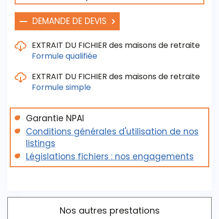
DEMANDE DE DEVIS
EXTRAIT DU FICHIER des maisons de retraite
Formule qualifiée
EXTRAIT DU FICHIER des maisons de retraite
Formule simple
Les critères de sélection / de livraison sont :
- La raison sociale / Le Siret
- Le nom du dirigeant
Garantie NPAI
Les critères de sélection / de livraison sont :
- L'adresse, le téléphone, le fax
Conditions générales d'utilisation de nos
- La raison sociale ( voire le nom du principal
listings
- Le statut juridique
dirigeant quand renseigné)
Législations fichiers : nos engagements
- L'année de création / L'effectif
- L'adresse, le téléphone, le fax, l'email
Télécharger l'extrait du fichier
- La distinction entre établissement privés et
publics
Télécharger l'extrait du fichier
Nos autres prestations