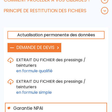
PRINCIPE DE RESTITUTION DES FICHIERS
Actualisation permanente des données
DEMANDE DE DEVIS
EXTRAIT DU FICHIER des pressings /
teinturiers
en formule
qualifié
EXTRAIT DU FICHIER des pressings /
teinturiers
Les critères de sélection / de livraison sont :
en formule
simple
- La raison sociale / Le Siret / L´activité du
commerce
Garantie NPAI
- Le nom du responsable du magasin
Les critères de sélection / de livraison sont :