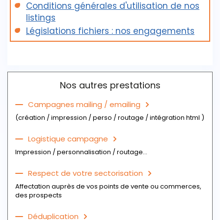
Conditions générales d'utilisation de nos
- L´adresse, le téléphone, le fax
- La raison sociale ( voire le nom du principal
listings
- Le statut juridique
dirigeant quand renseigné)
Législations fichiers : nos engagements
- La CSP : commerçant
- L´adresse, le téléphone, le fax, l'email
- L´année de création / L´effectif
- L'activité professionnelle
Télécharger l'échantillon du fichier
Télécharger un échantillon du fichier
Nos autres prestations
Campagnes mailing / emailing
(création / impression / perso / routage / intégration html )
Logistique campagne
Impression / personnalisation / routage...
Respect de votre sectorisation
Affectation auprès de vos points de vente ou commerces,
des prospects
Déduplication