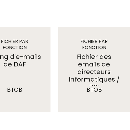
FICHIER PAR
FICHIER PAR
FONCTION
FONCTION
emails
emails
ting d'e-mails
Fichier des
de DAF
emails de
directeurs
informatiques /
DSI
BTOB
BTOB