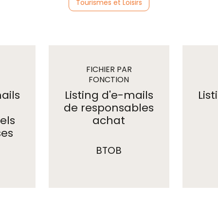
Tourismes et Loisirs
FICHIER PAR
E
FONCTION
emails
ails
Listing d'e-mails
Lis
de responsables
els
achat
ses
BTOB
nt