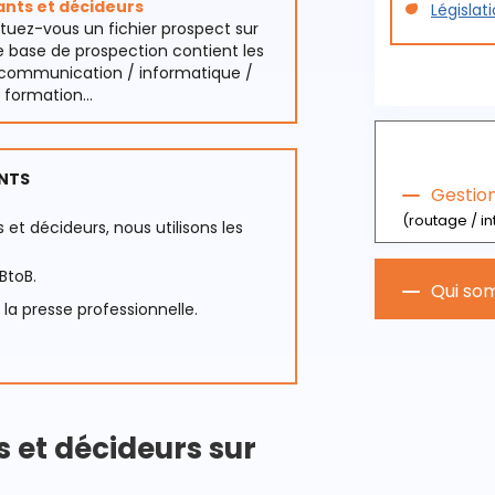
ants et décideurs
Législat
ituez-vous un fichier prospect sur
e base de prospection contient les
la communication / informatique /
formation...
ANTS
Gestio
(routage / in
 et décideurs, nous utilisons les
BtoB.
Qui so
la presse professionnelle.
s et décideurs sur