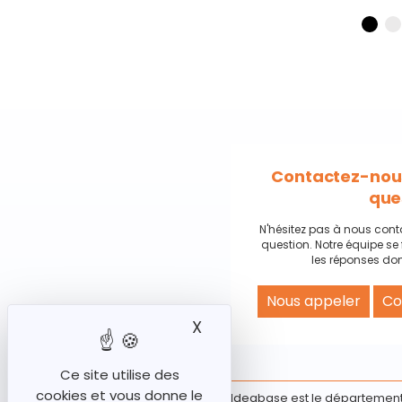
Contactez-nous
que
N'hésitez pas à nous cont
question. Notre équipe se 
les réponses don
Nous appeler
Co
X
Masquer le bandeau des
Ce site utilise des
cookies et vous donne le
Ideabase est le département