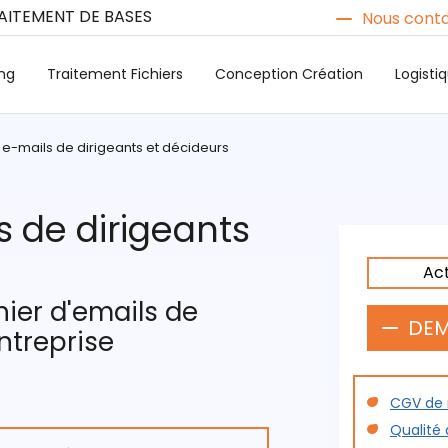
RAITEMENT DE BASES
Nous conta
ng
Traitement Fichiers
Conception Création
Logist
s e-mails de dirigeants et décideurs
s de dirigeants
Ac
hier d'emails de
DEM
ntreprise
CGV de n
Qualité