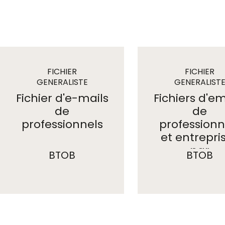
FICHIER
FICHIER
GENERALISTE
GENERALIST
emails
emails
Fichier d'e-mails
Fichiers d'em
de
de
professionnels
professionn
et entrepri
par
BTOB
BTOB
départeme