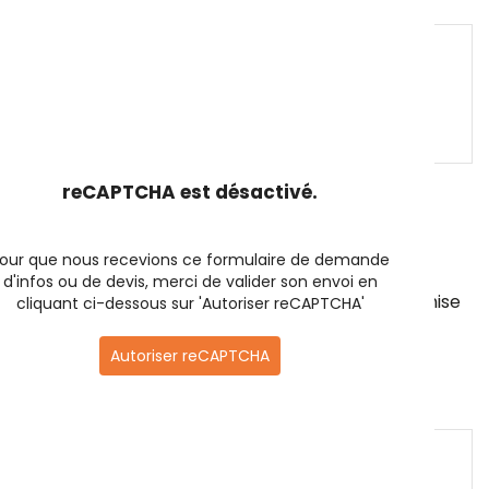
l'entreprise, effectif…)
*
reCAPTCHA est désactivé.
Souhaitez vous que nous prenions en charge le
routage de la campagne ?
*
Oui
Non
our que nous recevions ce formulaire de demande
d'infos ou de devis, merci de valider son envoi en
Souhaitez vous que nous prenions en charge la mise
cliquant ci-dessous sur 'Autoriser reCAPTCHA'
au format HTML de votre message
*
Autoriser reCAPTCHA
Oui
Non
Besoin d’affiner votre demande ?