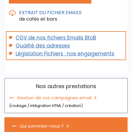
EXTRAIT DU FICHIER EMAILS
de cafés et bars
CGV de nos fichiers Emails BtoB
Ce fichier contient les coordonnées de
Qualité des adresses
l’entreprise, avec possibilité de tris sur la
Législation Fichiers : nos engagements
géographie et l’activité.
Extrait du fichier emails des cafés et bars
Nos autres prestations
Gestion de vos campagnes email
(routage / intégration HTML / création)
Qui sommes-nous ?