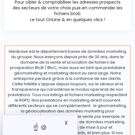
Pour cibler & comptabiliser les adresses prospects
des secteurs de votre choix puis en commander les
fichiers btob.
Le tout OnLine & en quelques clics !
Ideabase est le département bases de données marketing
du groupe. Nous exerçons depuis près de 30 ans, dans le
domaine de la vente et la location de fichiers de
prospection BtoB / BtoC, mais aussi en tant que prestataire
géomarketing et marketing direct au sens large. Notre
entreprise perdure grâce à la confiance de ses clients.
Cette fidélité s’appuie depuis toujours, sur le sérieux et la
transparence qui caractérise le modus operandi de nos
prestations. Tous nos listings et fichiers marketing respectent
le RGPD. Nos prestations en marketing direct couvrent
différents secteurs qui se complémentent : le géomarketing,
la géolocalisation des données marketing pour
l’implantation d'un nouveau point de vente par exemple, le
traitement de vos fichiers et bases de données marketing
X
Masquer le bandeau des
regroupant diverses actions de mise à jour et
enrichissement de vos fichiers clients, et bien plus. Si nos