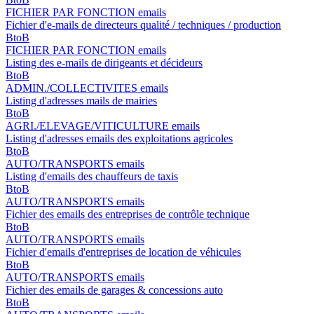
FICHIER PAR FONCTION emails
Fichier d'e-mails de directeurs qualité / techniques / production
BtoB
FICHIER PAR FONCTION emails
Listing des e-mails de dirigeants et décideurs
BtoB
ADMIN./COLLECTIVITES emails
Listing d'adresses mails de mairies
BtoB
AGRI./ELEVAGE/VITICULTURE emails
Listing d'adresses emails des exploitations agricoles
BtoB
AUTO/TRANSPORTS emails
Listing d'emails des chauffeurs de taxis
BtoB
AUTO/TRANSPORTS emails
Fichier des emails des entreprises de contrôle technique
BtoB
AUTO/TRANSPORTS emails
Fichier d'emails d'entreprises de location de véhicules
BtoB
AUTO/TRANSPORTS emails
Fichier des emails de garages & concessions auto
BtoB