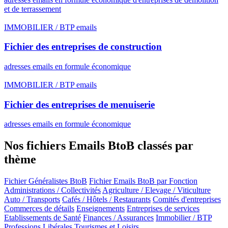
et de terrassement
IMMOBILIER / BTP emails
Fichier des entreprises de construction
adresses emails en formule économique
IMMOBILIER / BTP emails
Fichier des entreprises de menuiserie
adresses emails en formule économique
Nos fichiers Emails BtoB classés par
thème
Fichier Généralistes BtoB
Fichier Emails BtoB par Fonction
Administrations / Collectivités
Agriculture / Elevage / Viticulture
Auto / Transports
Cafés / Hôtels / Restaurants
Comités d'entreprises
Commerces de détails
Enseignements
Entreprises de services
Etablissements de Santé
Finances / Assurances
Immobilier / BTP
Professions Libérales
Tourismes et Loisirs