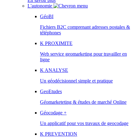
En savoir plus
L'autonomie
GéoBI
Fichiers B2C comprenant adresses postales &
téléphones
K PROXIMITE
Web service geomarketing pour travailler en
ligne
K ANALYSE
Un géodécisionnel simple et pratique
GeoEtudes
Géomarketeting & études de marché Online
Géocodage +
Un applicatif pour vos travaux de geocodage
K PREVENTION