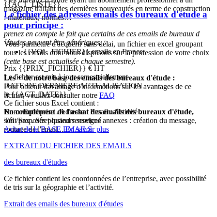
{{ACT_LISTE}}
magazine traitant des dernières nouveautés en terme de construction
Le fichier des adresses emails des bureaux d'étude a
: matériaux, normes…
pour principe :
prenez en compte le fait que certains de ces emails de bureaux d
´études peuvent être génériques.
Vous permettre d'acquérir sans délai, un fichier en excel groupant
{{VOL_FICHIER}} emails en France
tous les emails dont nous disposons sur la profession de votre choix
(cette base est actualisée chaque semestre).
Prix
{{PRIX_FICHIER}} € HT
Le fichier est mis à jour semestriellement
Les + de notre base des emails des bureaux d'étude :
DATE DE DERNIÈRE ACTUALISATION
Pour obtenir davantage d'informations sur les avantages de ce
le {{ACT_DATE}}
fichier, veuillez consulter notre
FAQ
Ce fichier sous Excel contient :
En complément de l'achat des emails des bureaux d'étude,
Nom /Entreprise . Adresse . Email . Activité .
sont proposés plusieurs services annexes : création du message,
Tél /Fax . Siret quand renseigné
routage de l'email...
Achat de la BASE EMAILS
En savoir plus
EXTRAIT DU FICHIER DES EMAILS
des bureaux d'études
Ce fichier contient les coordonnées de l’entreprise, avec possibilité
de tris sur la géographie et l’activité.
Extrait des emails des bureaux d'études