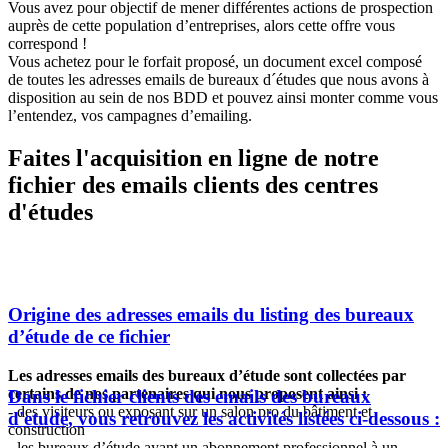
Vous avez pour objectif de mener différentes actions de prospection
auprès de cette population d’entreprises, alors cette offre vous
correspond !
Vous achetez pour le forfait proposé, un document excel composé
de toutes les adresses emails de bureaux d´études que nous avons à
disposition au sein de nos BDD et pouvez ainsi monter comme vous
l’entendez, vos campagnes d’emailing.
Faites l'acquisition en ligne de notre
fichier des emails clients des centres
d'études
Origine des adresses emails du listing des bureaux
d’étude de ce fichier
Les adresses emails des bureaux d’étude sont collectées par
certains de nos partenaires qui nous proposent ainsi :
Dans le fichier clients des emails des bureaux
- des visiteurs ou exposant sur un salon pro du bâtiment et
d'etude, vous retrouvez les activités listées ci-dessous :
construction
- les bureaux d’étude ayant un abonnement professionnel à un