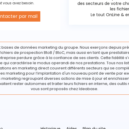
t vous avez besoin.
des secteurs de votre c
les fichie
Le tout OnLine & en
ntacter par mail
 cookies
 bases de données marketing du groupe. Nous exerçons depuis prè
e fichiers de prospection BtoB / BtoC, mais aussi en tant que prestata
ntreprise perdure grâce à la confiance de ses clients. Cette fidélité s’
e qui caractérise le modus operandi de nos prestations. Tous nos list
ations en marketing direct couvrent différents secteurs qui se compl
s marketing pour l’implantation d'un nouveau point de vente par ex
marketing regroupant diverses actions de mise à jour et enrichisseme
haitent rester autonomes et traiter leurs fichiers en interne, des outils 
vous sont proposés chez Ideabase.
go
Historique
Aides
Plan du site