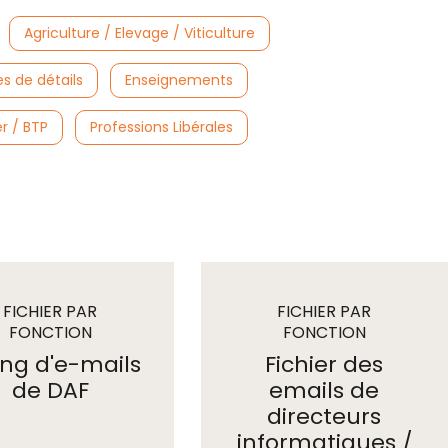
Agriculture / Elevage / Viticulture
 de détails
Enseignements
r / BTP
Professions Libérales
FICHIER PAR
FICHIER PAR
FONCTION
FONCTION
emails
emails
ting d'e-mails
Fichier des
de DAF
emails de
directeurs
informatiques /