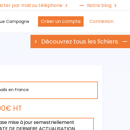
cter par mail ou téléphone
Notre blog
Créer un compte
Connexion
ique Campagne
Découvrez tous les ﬁchiers
ails en France
00€ HT
ase mise à jour semestriellement
ATE DE DERNIERE ACTUALISATION