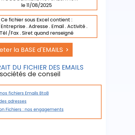
le 11/08/2025
Ce fichier sous Excel contient :
ntreprise . Adresse . Email . Activité .
Tél /Fax . Siret quand renseigné
eter la BASE d'EMAILS
AIT DU FICHIER DES EMAILS
sociétés de conseil
os fichiers Emails BtoB
r contient les coordonnées de l’entreprise,
 des adresses
ibilité de tris sur la géographie
ion Fichiers : nos engagements
it du fichier d'emails des sociétés de
eil