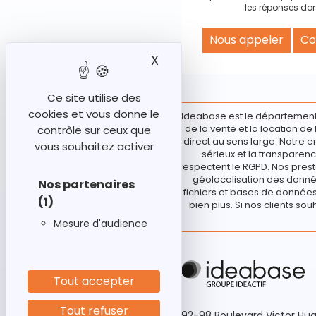
les réponses don
Nous appeler
Co
X
Masquer le bandeau des
Ce site utilise des
cookies et vous donne le
Ideabase est le département
de la vente et la location d
contrôle sur ceux que
direct au sens large. Notre e
vous souhaitez activer
sérieux et la transparenc
respectent le RGPD. Nos prest
géolocalisation des donnée
Nos partenaires
fichiers et bases de données 
(1)
bien plus. Si nos clients sou
Mesure d'audience
Tout accepter
Tout refuser
92-98 Boulevard Victor Hu