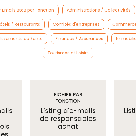
r Emails BtoB par Fonction
Administrations / Collectivités
ôtels / Restaurants
Comités d'entreprises
Commerces
lissements de Santé
Finances / Assurances
Immobilie
Tourismes et Loisirs
FICHIER PAR
E
FONCTION
emails
ails
Listing d'e-mails
Lis
de responsables
els
achat
ses