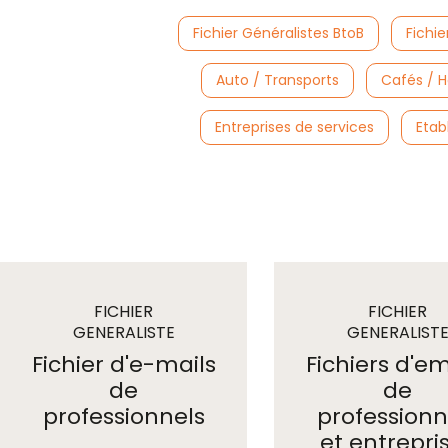
Fichier Généralistes BtoB
Fichie
Auto / Transports
Cafés / H
Entreprises de services
Etab
FICHIER
FICHIER
GENERALISTE
GENERALIST
emails
emails
Fichier d'e-mails
Fichiers d'em
de
de
professionnels
professionn
et entrepri