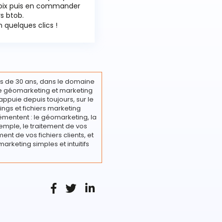
hoix puis en commander
rs btob.
 quelques clics !
s de 30 ans, dans le domaine
ire géomarketing et marketing
appuie depuis toujours, sur le
ings et fichiers marketing
émentent : le géomarketing, la
emple, le traitement de vos
nt de vos fichiers clients, et
marketing simples et intuitifs