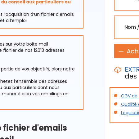
du conseil aux particuliers ou
acquisition d’un fichier d’emails
êt à l’emploi.
Nom /E
nez sur votre boite mail
Ach
 fichier de nos 12013 adresses
EXTR
 partie de vos objectifs, alors notre
des 
achetez l’ensemble des adresses
u aux particuliers dont nous
r mener à bien vos emailings en
CGV de n
Ce fichie
Qualité
avec poss
Législat
Extra
cons
 fichier d'emails