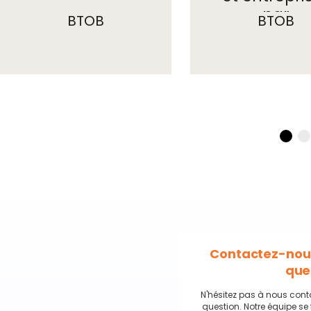
par
BTOB
BTOB
départeme
Contactez-nous
que
N'hésitez pas à nous cont
question. Notre équipe se 