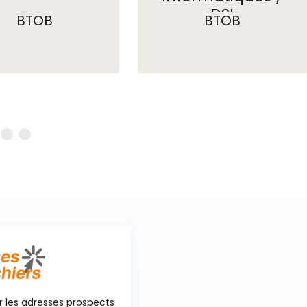
DSI
BTOB
BTOB
r les adresses prospects