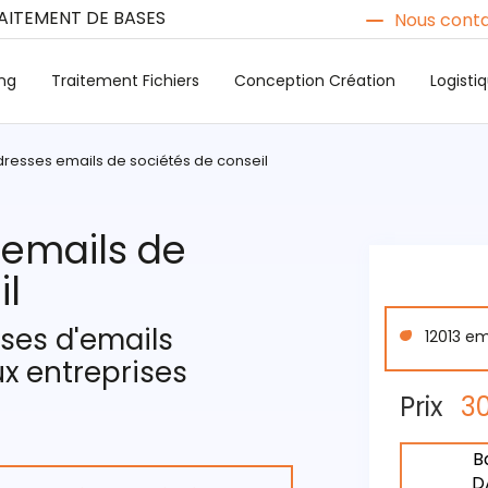
RAITEMENT DE BASES
Nous conta
ng
Traitement Fichiers
Conception Création
Logist
adresses emails de sociétés de conseil
 emails de
il
sses d'emails
12013 em
x entreprises
Prix
3
B
D