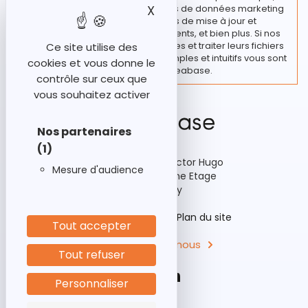
X
Masquer le bandeau des
traitement de vos fichiers et bases de données marketing
regroupant diverses actions de mise à jour et
enrichissement de vos fichiers clients, et bien plus. Si nos
clients souhaitent rester autonomes et traiter leurs fichiers
Ce site utilise des
en interne, des outils marketing simples et intuitifs vous sont
cookies et vous donne le
proposés chez Ideabase.
contrôle sur ceux que
vous souhaitez activer
Nos partenaires
(1)
92-98 Boulevard Victor Hugo
Mesure d'audience
Bâtiment A3, 15ème Etage
92110 Clichy
Historique
Aides
Plan du site
Tout accepter
Contactez-nous
Tout refuser
Personnaliser