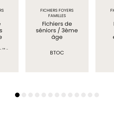
RS
FICHIERS FOYERS
F
FAMILLES
e
Fichiers de
s
séniors / 3ème
e
âge
elle
BTOC