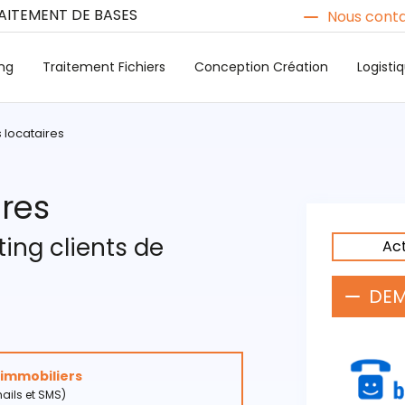
RAITEMENT DE BASES
Nous conta
ng
Traitement Fichiers
Conception Création
Logist
s locataires
ires
ting clients de
Ac
DEM
s immobiliers
ails et SMS)