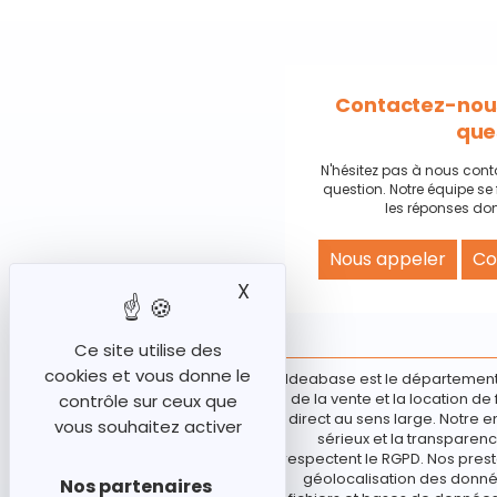
Contactez-nous
que
N'hésitez pas à nous cont
question. Notre équipe se 
les réponses don
Nous appeler
Co
X
Masquer le bandeau des
Ce site utilise des
cookies et vous donne le
Ideabase est le département
de la vente et la location d
contrôle sur ceux que
direct au sens large. Notre e
vous souhaitez activer
sérieux et la transparenc
respectent le RGPD. Nos prest
géolocalisation des donnée
Nos partenaires