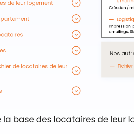
emailin
ires de leur logement
Création / m
appartement
Logisti
Impression, 
emailings, S
ocataires
res
Nos autr
chier de locataires de leur
Fichier
s
e la base des locataires de leur