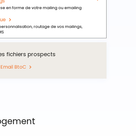
gs
ise en forme de votre mailing ou emailing
que
personnalisation, routage de vos mailings,
MS
es fichiers prospects
 Email BtoC
 logement