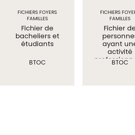
FICHIERS FOYERS
FICHIERS FOYE
FAMILLES
FAMILLES
Fichier de
Fichier d
bacheliers et
personne
étudiants
ayant un
activité
professionn
BTOC
BTOC