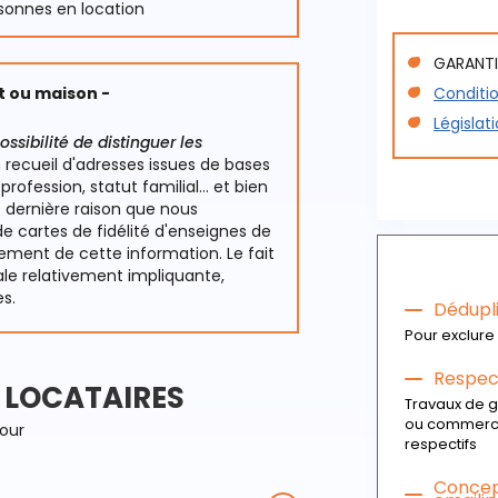
sonnes en location
GARANTI
t ou maison -
Conditio
Législa
ssibilité de distinguer les
 recueil d'adresses issues de bases
, profession, statut familial… et bien
 dernière raison que nous
de cartes de fidélité d'enseignes de
ement de cette information. Le fait
iale relativement impliquante,
es.
Dédupl
Pour exclure 
Respect
E LOCATAIRES
Travaux de g
ou commercia
jour
respectifs
Concept