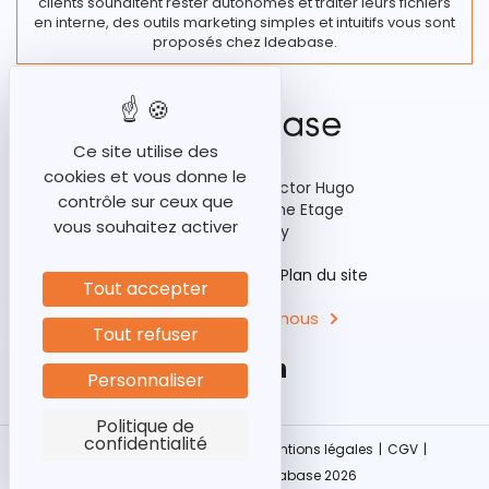
clients souhaitent rester autonomes et traiter leurs fichiers
en interne, des outils marketing simples et intuitifs vous sont
proposés chez Ideabase.
Ce site utilise des
cookies et vous donne le
92-98 Boulevard Victor Hugo
contrôle sur ceux que
Bâtiment A3, 15ème Etage
vous souhaitez activer
92110 Clichy
Historique
Aides
Plan du site
Tout accepter
Contactez-nous
Tout refuser
Personnaliser
Politique de
confidentialité
Politique protection données
|
Mentions légales
|
CGV
|
Nos références
|
©Ideabase 2026