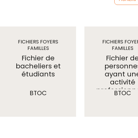
FICHIERS FOYERS
FICHIERS FOYE
FAMILLES
FAMILLES
Fichier de
Fichier d
bacheliers et
personne
étudiants
ayant un
activité
professionn
BTOC
BTOC