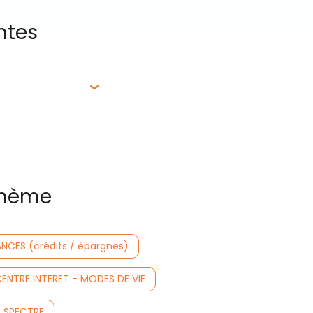
ntes
 thème
ANCES (crédits / épargnes)
CENTRE INTERET - MODES DE VIE
S SPECTRE