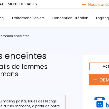
RAITEMENT DE BASES
Nous conta
ng
Traitement Fichiers
Conception Création
Logist
e femmes enceintes
s enceintes
ails de femmes
Act
mamans
DEM
ailing postal, louez des listings
e futurs mamans, à partir de notre