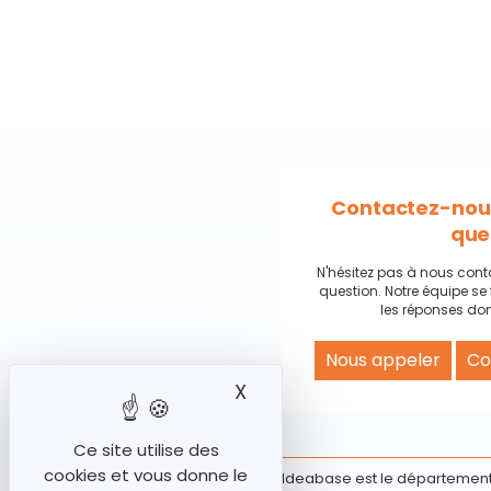
Contactez-nous
que
N'hésitez pas à nous cont
question. Notre équipe se 
les réponses don
Nous appeler
Co
X
Masquer le bandeau des
Ce site utilise des
cookies et vous donne le
Ideabase est le département