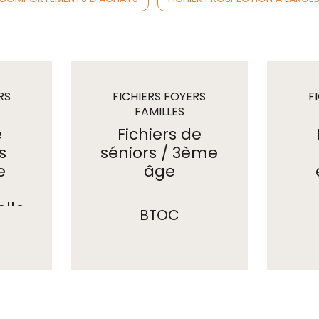
RS
FICHIERS FOYERS
F
FAMILLES
e
Fichiers de
s
séniors / 3ème
e
âge
elle
BTOC