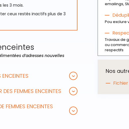
emailings, S
 les 3 mois.
ter ceux restés inactifs plus de 3
Dédupl
Pou exclure v
Respect
Travaux de g
enceintes
ou commercia
respectifs
imentées d’adresses nouvelles
Nos autr
S ENCEINTES
Fichier
ER DES FEMMES ENCEINTES
DE FEMMES ENCEINTES