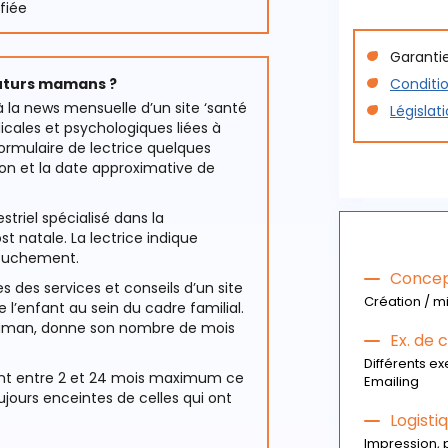
fiée
Garantie
futurs mamans ?
Conditio
la news mensuelle d’un site ‘santé
Législat
cales et psychologiques liées à
rmulaire de lectrice quelques
n et la date approximative de
iel spécialisé dans la
st natale. La lectrice indique
couchement.
Concept
s des services et conseils d’un site
Création / m
 l’enfant au sein du cadre familial.
maman, donne son nombre de mois
Ex. de
Différents e
nt entre 2 et 24 mois maximum ce
Emailing
jours enceintes de celles qui ont
Logisti
Impression, 