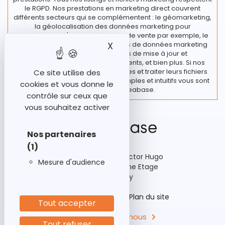
le RGPD. Nos prestations en marketing direct couvrent
différents secteurs qui se complémentent : le géomarketing,
la géolocalisation des données marketing pour
l’implantation d'un nouveau point de vente par exemple, le
X
Masquer le bandeau des
traitement de vos fichiers et bases de données marketing
regroupant diverses actions de mise à jour et
enrichissement de vos fichiers clients, et bien plus. Si nos
clients souhaitent rester autonomes et traiter leurs fichiers
Ce site utilise des
en interne, des outils marketing simples et intuitifs vous sont
cookies et vous donne le
proposés chez Ideabase.
contrôle sur ceux que
vous souhaitez activer
Nos partenaires
(1)
92-98 Boulevard Victor Hugo
Mesure d'audience
Bâtiment A3, 15ème Etage
92110 Clichy
Historique
Aides
Plan du site
Tout accepter
Contactez-nous
Tout refuser