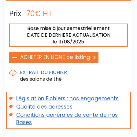
Prix
70€ HT
Base mise à jour semestriellement
DATE DE DERNIERE ACTUALISATION
le 11/08/2025
ACHETER EN LIGNE ce listing
EXTRAIT DU FICHIER
des salons de thé
Législation Fichiers : nos engagements
Découvrez un extrait de fichier livré en cliquant sur
Qualité des adresses
le lien ci-dessous
Conditions générales de vente de nos
Télécharger votre extrait du fichier des
Bases
salons de thé