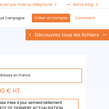
cter par mail ou téléphone
Notre blog
Créer un compte
Connexion
ique Campagne
Découvrez tous les ﬁchiers
dresses en France
00 € HT
ase mise à jour semestriellement
ATE DE DERNIERE ACTUALISATION