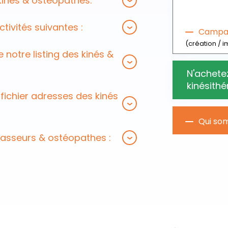
 kinés & ostéopathes:
ctivités suivantes :
Campag
(création / i
 notre listing des kinés &
N'achetez
kinésith
fichier adresses des kinés
Qui so
 masseurs & ostéopathes :