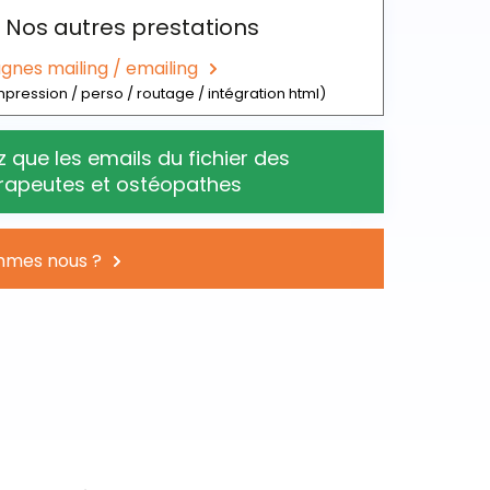
Nos autres prestations
nes mailing / emailing
mpression / perso / routage / intégration html)
 que les emails du fichier des
érapeutes et ostéopathes
mmes nous ?