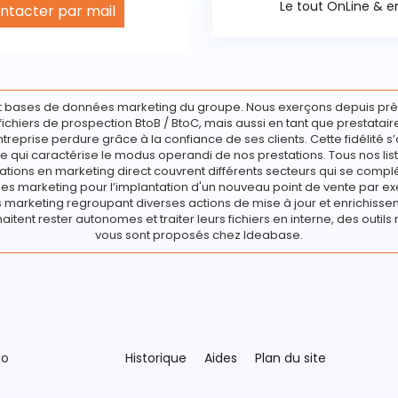
Le tout OnLine & en
ntacter par mail
 bases de données marketing du groupe. Nous exerçons depuis prè
e fichiers de prospection BtoB / BtoC, mais aussi en tant que prestata
ntreprise perdure grâce à la confiance de ses clients. Cette fidélité s’
e qui caractérise le modus operandi de nos prestations. Tous nos list
ations en marketing direct couvrent différents secteurs qui se compl
s marketing pour l’implantation d'un nouveau point de vente par ex
marketing regroupant diverses actions de mise à jour et enrichisseme
haitent rester autonomes et traiter leurs fichiers en interne, des outils 
vous sont proposés chez Ideabase.
go
Historique
Aides
Plan du site