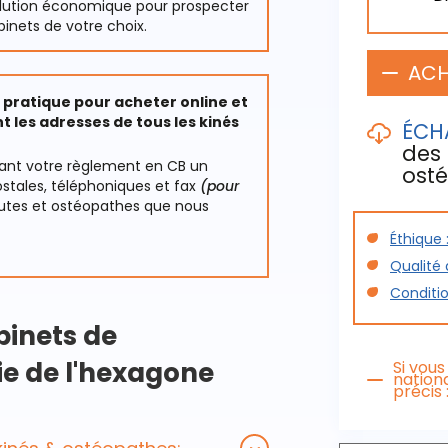
solution économique pour prospecter
binets de votre choix.
ACH
pratique pour acheter online et
 les adresses de tous les kinés
ÉCH
des 
vant votre règlement en CB un
ost
stales, téléphoniques et fax
(pour
utes et ostéopathes que nous
Éthique
Télécharg
Qualité
Extra
Conditi
binets de
ie de l'hexagone
Si vous
nationa
précis 