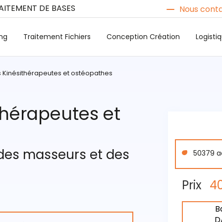
RAITEMENT DE BASES
Nous conta
ng
Traitement Fichiers
Conception Création
Logist
s Kinésithérapeutes et ostéopathes
ithérapeutes et
s des masseurs et des
50379 a
Prix
4
B
D