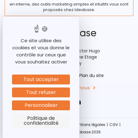
en interne, des outils marketing simples et intuitifs vous sont
proposés chez Ideabase.
Ce site utilise des
cookies et vous donne le
92-98 Boulevard Victor Hugo
contrôle sur ceux que
Bâtiment A3, 15ème Etage
vous souhaitez activer
92110 Clichy
Historique
Aides
Plan du site
Tout accepter
Contactez-nous
Tout refuser
Personnaliser
Politique de
confidentialité
Politique protection données
|
Mentions légales
|
CGV
|
Nos références
|
©Ideabase 2026