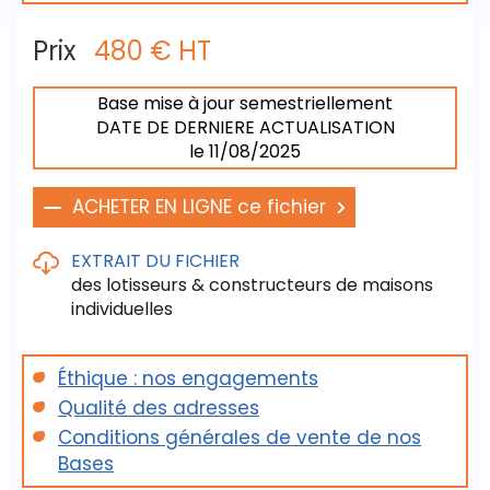
Prix
480 € HT
Base mise à jour semestriellement
DATE DE DERNIERE ACTUALISATION
le 11/08/2025
ACHETER EN LIGNE ce fichier
EXTRAIT DU FICHIER
des lotisseurs & constructeurs de maisons
individuelles
Éthique : nos engagements
Visualisez un échantillon de ce listing ci-après :
Qualité des adresses
Extrait du fichier des lotisseurs
Conditions générales de vente de nos
Bases