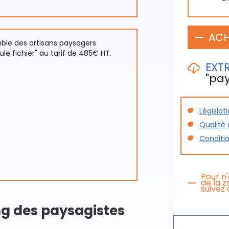
ACH
emble des artisans paysagers
le fichier" au tarif de 485€ HT.
EXTR
"pay
Législat
Découvrez
Qualité
cliquant s
Conditi
Extra
Pour n
de la 
suivez 
ing des paysagistes