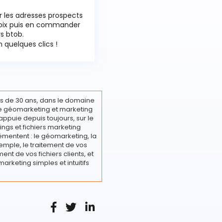
r les adresses prospects
hoix puis en commander
rs btob.
 quelques clics !
s de 30 ans, dans le domaine
ire géomarketing et marketing
appuie depuis toujours, sur le
ings et fichiers marketing
émentent : le géomarketing, la
emple, le traitement de vos
nt de vos fichiers clients, et
marketing simples et intuitifs