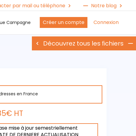
cter par mail ou téléphone
Notre blog
Créer un compte
Connexion
ique Campagne
Découvrez tous les ﬁchiers
dresses en France
85€ HT
ase mise à jour semestriellement
ATE DE DERNIERE ACTUALISATION