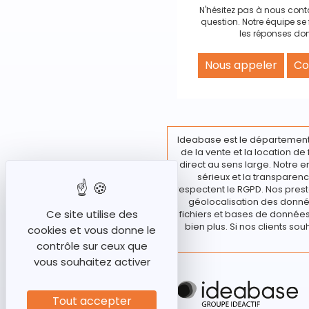
N'hésitez pas à nous cont
question. Notre équipe se 
les réponses don
Nous appeler
Co
Ideabase est le département
de la vente et la location d
direct au sens large. Notre e
sérieux et la transparenc
respectent le RGPD. Nos prest
géolocalisation des donnée
Ce site utilise des
fichiers et bases de données 
bien plus. Si nos clients sou
cookies et vous donne le
contrôle sur ceux que
vous souhaitez activer
Tout accepter