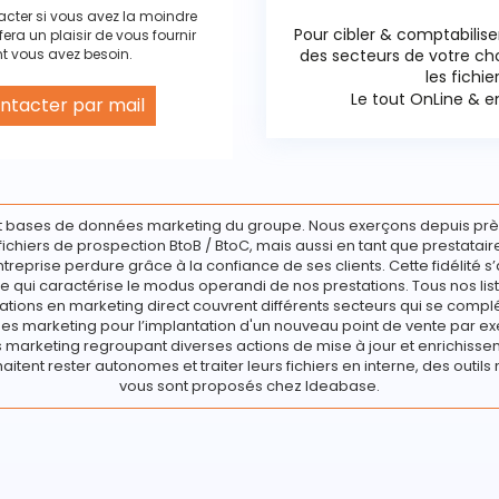
acter si vous avez la moindre
Pour cibler & comptabilise
fera un plaisir de vous fournir
t vous avez besoin.
des secteurs de votre c
les fichie
Le tout OnLine & en
ntacter par mail
 bases de données marketing du groupe. Nous exerçons depuis prè
e fichiers de prospection BtoB / BtoC, mais aussi en tant que prestata
ntreprise perdure grâce à la confiance de ses clients. Cette fidélité s’
e qui caractérise le modus operandi de nos prestations. Tous nos list
ations en marketing direct couvrent différents secteurs qui se compl
s marketing pour l’implantation d'un nouveau point de vente par ex
marketing regroupant diverses actions de mise à jour et enrichisseme
haitent rester autonomes et traiter leurs fichiers en interne, des outils 
vous sont proposés chez Ideabase.