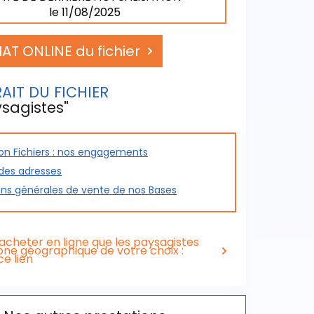
le 11/08/2025
AT ONLINE du fichier
AIT DU FICHIER
sagistes"
ion Fichiers : nos engagements
 un extrait du fichier "paysagistes" en
 des adresses
ur le lien suivant :
ons générales de vente de nos Bases
it du fichier "paysagistes"
'acheter en ligne que les paysagistes
zone géographique de votre choix :
ce lien