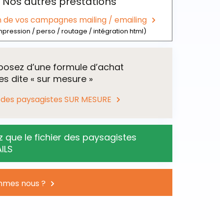
Nos autres prestations
n de vos campagnes mailing / emailing
mpression / perso / routage / intégration html)
posez d’une formule d’achat
s dite « sur mesure »
r des paysagistes SUR MESURE
 que le fichier des paysagistes
un fichier sur mesure !
ILS
Eco Pro » artisans paysagers vous permet
ir l’ensemble des coordonnées des artisans
s de France, mais vous ce que vous
mmes nous ?
c’est un fichier ciblé !
 le fichier des artisans paysagers sur
Cette base, réactualisée en permanence,