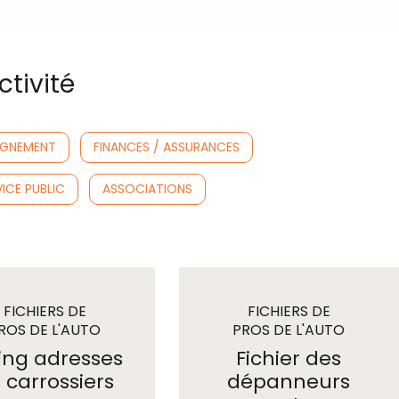
ettra d’effectuer tous les tris de votre
A, effectif, ancienneté de la société…
tivité
IGNEMENT
FINANCES / ASSURANCES
ICE PUBLIC
ASSOCIATIONS
FICHIERS DE
FICHIERS DE
ROS DE L'AUTO
PROS DE L'AUTO
/ TRANSPORTS
/ TRANSPORTS
ting adresses
Fichier des
 carrossiers
dépanneurs