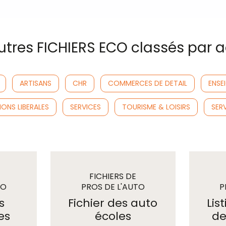
vous perm
choix : C
tres FICHIERS ECO classés par ac
ARTISANS
CHR
COMMERCES DE DETAIL
ENSE
ONS LIBERALES
SERVICES
TOURISME & LOISIRS
SERV
FICHIERS DE
TO
PROS DE L'AUTO
P
S
/ TRANSPORTS
s
Fichier des auto
Lis
es
écoles
de