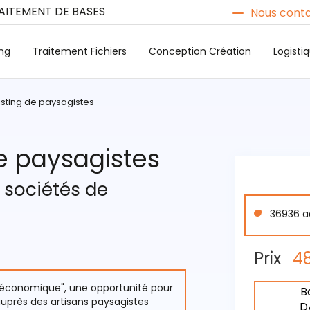
RAITEMENT DE BASES
Nous conta
ng
Traitement Fichiers
Conception Création
Logist
isting de paysagistes
de paysagistes
s sociétés de
36936 a
Prix
4
e économique", une opportunité pour
B
auprès des artisans paysagistes
D