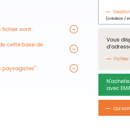
Gestio
(création / i
fichier sont :
Vous dis
de cette base de
d’adresse
Fichie
s paysagistes" :
N'achetez
Besoin d’
avec EMA
Le « Pack
d’acquér
paysager
Qui so
souhaitez 
Découvrez
mesure. 